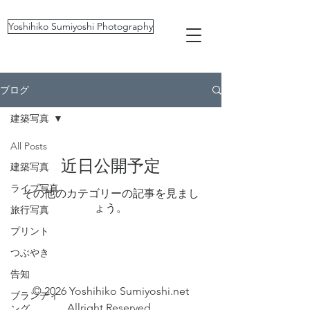
Yoshihiko Sumiyoshi Photography
ブログ
建築写真
All Posts
近日公開予定
建築写真
ライブ写真
その他のカテゴリーの記事を見まし
ょう。
旅行写真
プリント
つぶやき
告知
© 2026 Yoshihiko Sumiyoshi.net
ブランディ
Allright Reserved.
ング