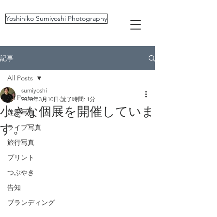
Yoshihiko Sumiyoshi Photography
記事
All Posts
sumiyoshi
All Posts
2020年3月10日
読了時間: 1分
小さな個展を開催していま
建築写真
す。
ライブ写真
旅行写真
プリント
つぶやき
告知
ブランディング