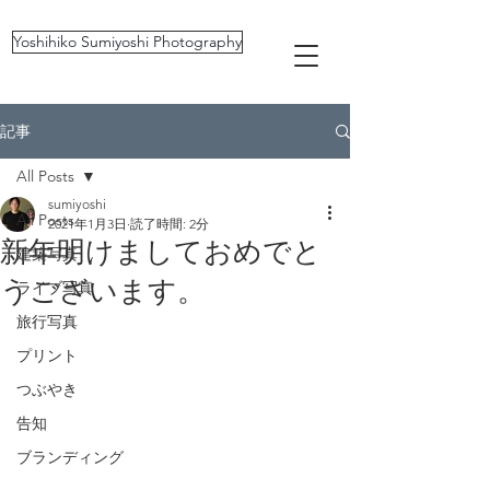
Yoshihiko Sumiyoshi Photography
記事
All Posts
sumiyoshi
All Posts
2021年1月3日
読了時間: 2分
新年明けましておめでと
建築写真
うございます。
ライブ写真
旅行写真
プリント
つぶやき
告知
ブランディング