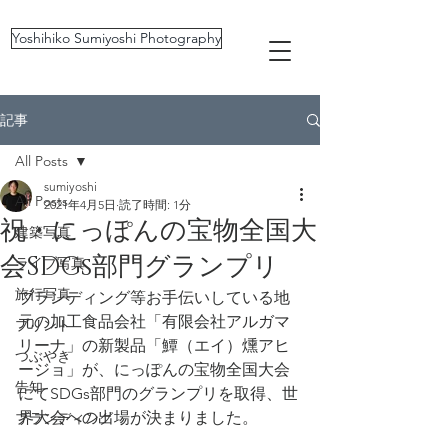
Yoshihiko Sumiyoshi Photography
記事
All Posts
sumiyoshi
All Posts
2021年4月5日
読了時間: 1分
祝・にっぽんの宝物全国大
建築写真
会SDGs部門グランプリ
ライブ写真
旅行写真
ブランディング等お手伝いしている地
元の加工食品会社「有限会社アルガマ
プリント
リーナ」の新製品「鱏（エイ）燻アヒ
つぶやき
ージョ」が、にっぽんの宝物全国大会
告知
にてSDGs部門のグランプリを取得、世
界大会への出場が決まりました。
ブランディング