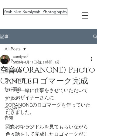
Yoshihiko Sumiyoshi Photography
記事
All Posts
sumiyoshi
All Posts
2025年4月11日
読了時間: 1分
空音(SORANONE) Photo
建築写真
Candleロゴマーク完成
ライブ写真
旅行写真
いつも一緒に仕事をさせていただいて
いるデザイナーさんに
プリント
SORANONEのロゴマークを作っていた
つぶやき
だきました。
告知
写真とキャンドルを見てもらいながら
ブランディング
色々話をして完成したロゴマークがこ