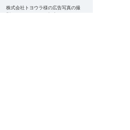
株式会社トヨウラ様の広告写真の撮
影ディレクションを担当させて頂き
ました。